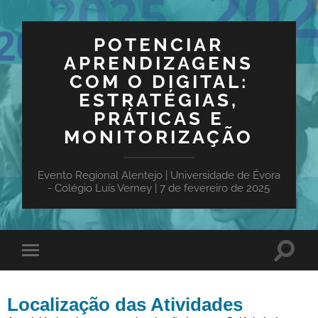
POTENCIAR
APRENDIZAGENS
COM O DIGITAL:
ESTRATÉGIAS,
PRÁTICAS E
MONITORIZAÇÃO
Evento Regional Alentejo | Universidade de Évora
- Colégio Luís Verney | 7 de fevereiro de 2025
Localização das Atividades